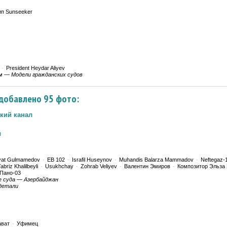
ип Sunseeker
·
President Heydar Aliyev
м — Модели гражданских судов
. добавлено 95 фото:
кий канал
ы
yat Gulmamedov
·
EB 102
·
Israfil Huseynov
·
Muhandis Balarza Mammadov
·
Neftegaz-
abriz Khalilbeyli
·
Usukhchay
·
Zohrab Veliyev
·
Валентин Эмиров
·
Композитор Эльза
Пано-03
е суда — Азербайджан
детали
ават
·
Уфимец