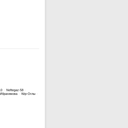
10
·
Neftegaz-58
·
 Ибрагимова
·
Кёр-Оглы
·