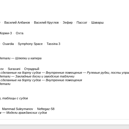
9
·
Василий Албанов
·
Василий Круглов
·
Зефир
·
Пассат
·
Шаварш
Корми-3
·
Охта
·
Ouardia
·
Symphony Space
·
Tassina 3
детали — Шлюпки и катера
cov
·
Suraxani
·
Отрадный
 сделанные на борту судов — Внутренние помещения — Рулевые рубки, посты упра
етали — Закладные доски и заводские таблички
 сделанные на борту судов — Внутренние помещения
детали
, таблицы с судов
·
Mammad Suleymanov
·
Neftegaz-58
м — Модели гражданских судов