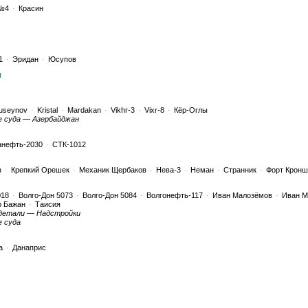
№4
·
Красин
1
·
Эридан
·
Юсупов
ы
 Huseynov
·
Kristal
·
Mardakan
·
Vikhr-3
·
Vixr-8
·
Кёр-Оглы
е суда — Азербайджан
анефть-2030
·
СТК-1012
в
·
Крепкий Орешек
·
Механик Щербаков
·
Нева-3
·
Неман
·
Странник
·
Форт Кронш
018
·
Волго-Дон 5073
·
Волго-Дон 5084
·
Волгонефть-117
·
Иван Малозёмов
·
Иван М
 Бажан
·
Таисия
детали — Надстройки
е суда
а
·
Данаприс