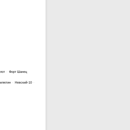
лот
·
Форт Шанец
илютин
·
Невский-10
·