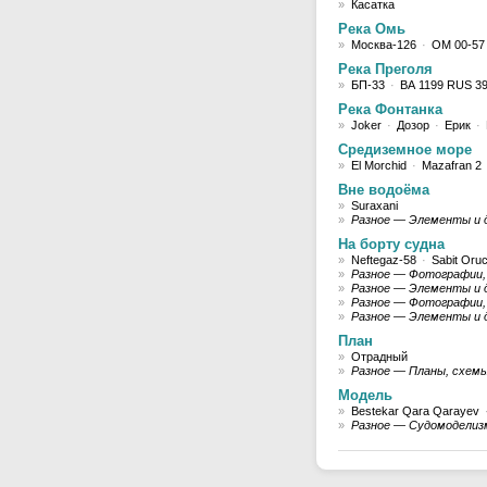
»
Касатка
Река Омь
»
Москва-126
·
ОМ 00-57
Река Преголя
»
БП-33
·
ВА 1199 RUS 3
Река Фонтанка
»
Joker
·
Дозор
·
Ерик
·
Средиземное море
»
El Morchid
·
Mazafran 2
Вне водоёма
»
Suraxani
»
Разное — Элементы и 
На борту судна
»
Neftegaz-58
·
Sabit Oru
»
Разное — Фотографии,
»
Разное — Элементы и д
»
Разное — Фотографии,
»
Разное — Элементы и 
План
»
Отрадный
»
Разное — Планы, схемы
Модель
»
Bestekar Qara Qarayev
»
Разное — Судомоделиз