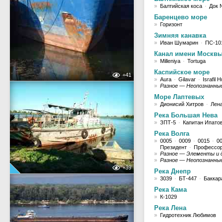
»
Балтийская коса
·
Док 
Баренцево море
»
Горизонт
Зимняя канавка
»
Иван Шумарин
·
ПС-10
Канал имени Москв
»
Milleniya
·
Tortuga
Каспийское море
+41
»
Aura
·
Gilavar
·
Israfil
»
Разное — Неопознанны
Море Лаптевых
»
Дионисий Хитров
·
Лен
Река Большая Нева
»
ЗПТ-5
·
Капитан Ипато
Река Волга
»
0005
·
0009
·
0015
·
0
Президент
·
Профессор
»
Разное — Элементы и 
»
Разное — Неопознанны
+39
Река Днепр
»
3039
·
БТ-447
·
Баккар
Река Кама
»
К-1029
Река Лена
»
Гидротехник Любимов