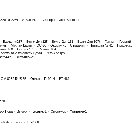
3888 RUS 64
·
Атлантика
·
Серебро
·
Форт Кроншлот
·
Баржа №237
·
Волго-Дон 125
·
Волго-Дон 131
·
Волго-Дон 5076
·
Галион
·
Георгий
ычев
·
Мустай Карим
·
ОС-20
·
Окский-71
·
Отрадный
·
Плавкран № 61
·
Профессо
кция-160
·
Секция-175
·
Секция-184
сделанные на борту судов — Виды палуб
детали — Надстройки
ОМ 0232 RUS 55
·
Орлан
·
П-1014
·
РТ-681
ула
ция Норд
·
Выборг
·
Касатик-1
·
Смоленск
·
Фонтанка-1
С-1044
·
Поток
·
ТК-2008