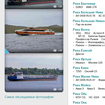
Река Бахтемир
+35
»
02803
·
АМБ-178
Река Большая Нева
»
АН 0439 RUS 78
·
АС 0
Река Большая Невка
»
Пар на волне
Река Волга
»
3911
·
3912
·
Астрол-8
·
КР-31
·
Капитан Карп
Профессор Рыжов
·
Се
»
Разное — Фотографии, 
»
Разное — Элементы и 
Река Енисей
+34
»
Диксон
Река Иртыш
»
Иваныч
·
Москва-126
·
Река Кама
»
7293
·
Окский-23
Река Малая Нева
»
АН 0435 RUS 47
·
Форм
Река Мойка
»
Аква-3
·
Аква-5
·
Вене
+32
Река Обь
Самые обсуждаемые фотографии
»
КПЛ-711
·
НС-1024
·
Н
Река Ока