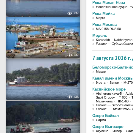
Река Малая Нева
»
Неопознанное судно - т
+37
Река Мойка
»
Марго
Река Москва
»
МА 9158 RUS 50
Модель
»
Karabakh
·
Nakhchyvan
»
Разное — Судомоделиз
+37
7 августа 2026 г
Беломорско-Балтийс
»
Мерле
Канал имени Москв
»
9 рота
·
Sensei
·
М-270
Каспийское море
»
Absheronskaya-5
·
Adal
+36
Sabit Orucov
·
T 030
·
T
Махачкала
·
ПК-1-60
·
»
Разное — Неопознанны
»
Разное — Элементы и 
Озеро Байкал
»
Сарма
Озеро Выгозеро
»
Акубенс
·
Инзер
·
Сал