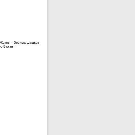
 Жуков
·
Зосима Шашков
р Бажан
·