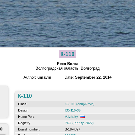
К-110
Река Волга
Волгоградская область, Волгоград
Author:
umavin
Date:
September 22, 2014
К-110
Class:
КС-110 (общий тип)
Design:
КС-110-35
Home Port:
Volzhsky
Registry:
РКО (РРР до 2022)
to
Board number:
В-18-4897