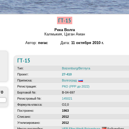
ГТ-15
Река Волга
Калмыкия, Цаган Аман
Автор:
пегас
Дата:
11 октября 2010 г.
ГТ-15
Тип:
Boizenburg/Ветлуга
Проект:
27-410
Приписка:
Волгоград
Регистрация:
РКО (РРР до 2022)
то
Бортовой №:
В-04-697
Регистровый №:
145021
Формула класса:
О2,0
Построено:
1963
Списано:
2012
Утилизировано:
2012
Место постройки:
VEB Elbe-Werft Boizenburg
Бойценбург