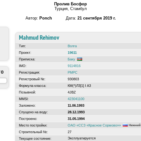
Пролив Босфор
Турция, Стамбул
Автор:
Ponch
Дата:
21 сентября 2019 г.
Mahmud Rehimov
Тип:
Волга
Проект:
19611
Приписка:
Баку
IMO:
9114816
то
Регистрация:
РМРС
Регистровый №:
930803
Формула класса:
КМ(*)Л3[1] I А3
Позывной:
4JBZ
MMSI:
423041100
Заложено:
11.06.1993
Спущено на воду:
28.12.1993
Построено:
31.05.1994
Место постройки:
ОАО «ССЗ «Красное Сормово»»
Нижний 
Строительный №:
27
Эксплуатируется
Текущее состояние: