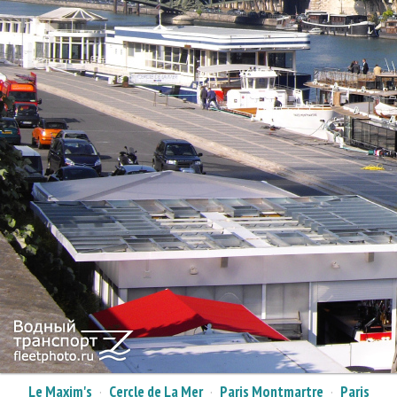
Le Maxim's
·
Cercle de La Mer
·
Paris Montmartre
·
Paris