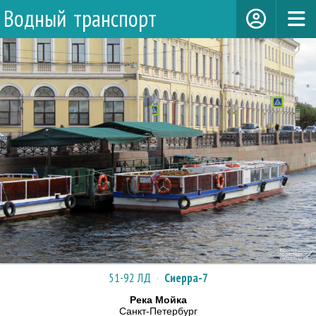
Водный транспорт
51-92 ЛД
·
Сиерра-7
Река Мойка
Санкт-Петербург