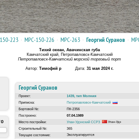
150-223
·
МРС-150-226
·
МРС-263
·
Георгий Суранов
·
МР
Тихий океан, Авачинская губа
Камчатский край, Петропавловск-Камчатский
Петропавловск-Камчатский морской торговый порт
Автор:
Тимофей р
Дата:
31 мая 2024 г.
Георгий Суранов
Проект:
1439, тип Молния
Приписка:
Петропавловск-Камчатский
Бортовой №:
ПК-2356
Построено:
07.04.1989
то
Место постройки:
Улан-Удэнский ССРЗ
Улан-Удэ
Строительный №:
365
Эксплуатируется
Текущее состояние: