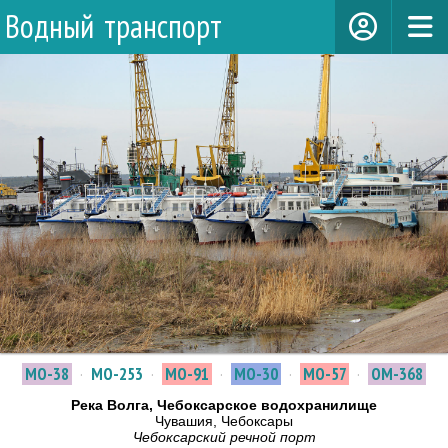
Водный транспорт
МО-38
·
МО-253
·
МО-91
·
МО-30
·
МО-57
·
ОМ-368
Река Волга, Чебоксарское водохранилище
Чувашия, Чебоксары
Чебоксарский речной порт