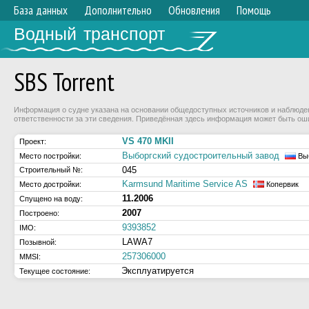
База данных
Дополнительно
Обновления
Помощь
Водный транспорт
SBS Torrent
Информация о судне указана на основании общедоступных источников и наблюдени
ответственности за эти сведения. Приведённая здесь информация может быть ош
VS 470 MKII
Проект:
Выборгский судостроительный завод
Место постройки:
Вы
045
Строительный №:
Karmsund Maritime Service AS
Место достройки:
Копервик
11.2006
Спущено на воду:
2007
Построено:
9393852
IMO:
LAWA7
Позывной:
257306000
MMSI:
Эксплуатируется
Текущее состояние: