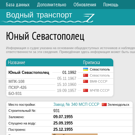
База данных
Дополнительно
Обновления
Помощь
Водный транспорт
Юный Севастополец
Информация о судне указана на основании общедоступных источников и наблюдени
ответственности за эти сведения. Приведённая здесь информация может быть ош
Название
Приписка
Севастополь
Юный Севастополец
01.1992
Севастополь
05.11.1967
МПК-108
ВМФ СССР
15.10.1960
ПСКР-426
19.09.1957
МЧПВ СССР
БО-931
Завод № 340 МСП СССР
Место постройки:
Зеленодольск
931
Строительный №:
09.07.1955
Заложено:
25.09.1955
Спущено на воду:
25.12.1955
Построено: