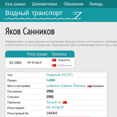
База данных
Дополнительно
Обновления
Помощь
Водный транспорт
Яков Санников
Информация о судне указана на основании общедоступных источников и наблюдени
ответственности за эти сведения. Приведённая здесь информация может быть ош
Регистрация
Приписка
Тольятти
03.1955
РР РСФСР
Куйбышев
Озёрный (ЧССР)
Тип:
Ч-800
Проект:
Lodenice Gabora Šteinera
Место постройки:
Комарно
1952
Построено:
1992
Списано:
Тольятти
Приписка:
РР РСФСР
Регистрация:
140004
Регистровый №: