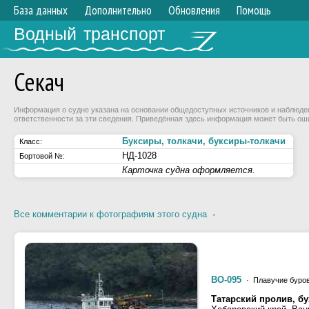
База данных
Дополнительно
Обновления
Помощь
Водный транспорт
Секач
Информация о судне указана на основании общедоступных источников и наблюдени
ответственности за эти сведения. Приведённая здесь информация может быть ош
Буксиры, толкачи, буксиры-толкачи
Класс:
НД-1028
Бортовой №:
Карточка судна оформляется.
Все комментарии к фотографиям этого судна
·
ВО-095
· Плавучие буро
Татарский пролив, бу