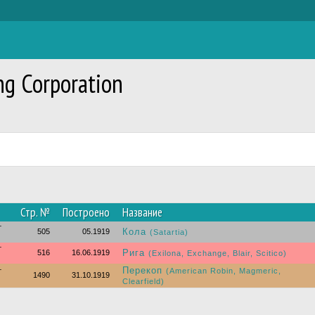
ng Corporation
Стр. №
Построено
Название
т
Кола
505
05.1919
(Satartia)
т
Рига
516
16.06.1919
(Exilona, Exchange, Blair, Scitico)
Перекоп
т
(American Robin, Magmeric,
1490
31.10.1919
Clearfield)