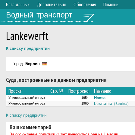
База данных
Дополнительно
Обновления
Помощь
Водный транспорт
Lankewerft
К списку предприятий
Город:
Берлин
Суда, построенные на данном предприятии
Проект
Стр. №
Построено
Название
Hansa
Универсальные/генгруз
1954
Lusitania
Универсальные/генгруз
1960
(Bettina)
К списку предприятий
Ваш комментарий
За обсуждение политики будет выноситься бан на 1 месяц.