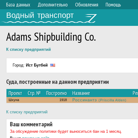
База данных
Дополнительно
Обновления
Помощь
Водный транспорт
Adams Shipbuilding Co.
К списку предприятий
Город:
Ист Бутбей
Суда, построенные на данном предприятии
Проект
Стр. №
Построено
Название
Ре
Россинантэ
Шхуна
1918
(Priscilla Alden)
К списку предприятий
Ваш комментарий
За обсуждение политики будет выноситься бан на 1 месяц.