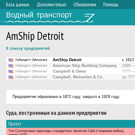
База данных
Дополнительно
Обновления
Помощь
Водный транспорт
AmShip Detroit
К списку предприятий
AmShip Detroit
с 1913
Уайандотт (Мичиган)
American Ship Building Company
1899 —
Уайандотт (Мичиган)
Campbell & Owen
???? —
Уайандотт (Мичиган)
Campbell, Wolverton & Co.
до ???
Уайандотт (Мичиган)
Предприятие образовано в 1872 году, закрыто в 1929 году.
Суда, построенные на данном предприятии
Проект
Тип Сухогрузные пароходы стандартных проектов США (I мировая война),
проект 1020