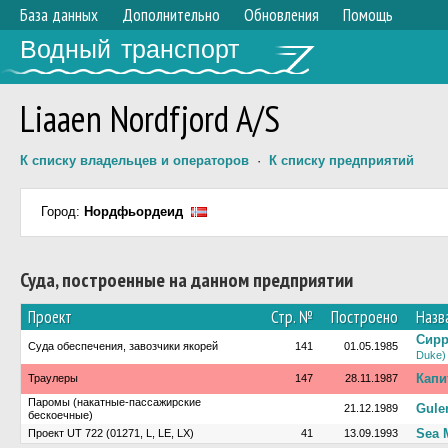
База данных
Дополнительно
Обновления
Помощь
Водный транспорт
Liaaen Nordfjord A/S
К списку владельцев и операторов
·
К списку предприятий
Город:
Нордфьордеид
Суда, построенные на данном предприятии
Проект
Стр. №
Построено
Назв
Сирр
Суда обеспечения, завозчики якорей
141
01.05.1985
Duke)
Капи
Траулеры
147
28.11.1987
Паромы (накатные-пассажирские
Gule
21.12.1989
бескоечные)
Sea 
Проект UT 722 (01271, L, LE, LX)
41
13.09.1993