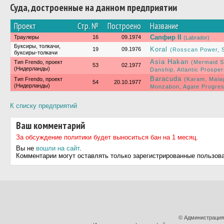
Суда, достроенные на данном предприятии
Проект
Стр. №
Построено
Название
Сапфир II
Траулеры
16
09.1974
(Labrador)
Буксиры, толкачи,
Koral
19
09.1976
(Rosscan Power, St
буксиры-толкачи
Asia Hakan
Тип Frendo, проект
(Mermaid Sk
53
02.1977
(Нидерланды)
Danship, Atlantic Prosper
Baracuda
Тип Frendo, проект
(Karam, Mala
54
20.10.1977
(Нидерланды)
Monzabon, Agate Progres
К списку предприятий
Ваш комментарий
За обсуждение политики будет выноситься бан на 1 месяц.
Вы не
вошли на сайт
.
Комментарии могут оставлять только зарегистрированные пользов
© Администрация