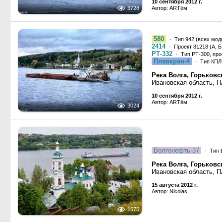
10 сентября 2012 г.
3728
Автор: ARTём
580
· Тип 942 (всех мод
2414
· Проект 81218 (А, Б,
РТ-332
· Тип РТ-300, про
Плавкран-4
· Тип КПЛ-
Река Волга, Горьков
Ивановская область, П
10 сентября 2012 г.
Автор: ARTём
3024
Волгонефть-37
· Тип 
Река Волга, Горьков
Ивановская область, П
15 августа 2012 г.
Автор: Nicolas
1675