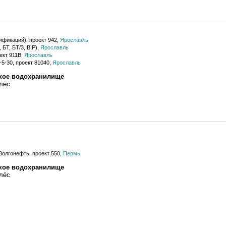
ификаций), проект 942,
Ярославль
 БТ, БТ/3, В,Р),
Ярославль
ект 911В,
Ярославль
5-30, проект 81040,
Ярославль
ское водохранилище
лёс
Волгонефть, проект 550,
Пермь
ское водохранилище
лёс