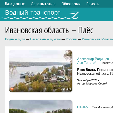
База данных
Дополнительно
Обновления
Помощь
Водный транспорт
Ивановская область — Плёс
Водные пути
—
Населённые пункты
—
Россия
—
Ивановская область
Александр Радищев
· 
Лев Толстой
· Проект Q-
Река Волга, Горьков
Ивановская область, П
3 октября 2025 г.
Автор: Морозов Сергей
499
ПТ-165
· Тип Москвич (М, 