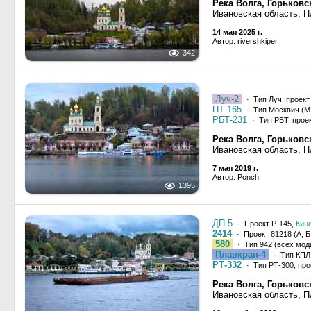
Река Волга, Горьков
Ивановская область, П
14 мая 2025 г.
Автор: rivershkiper
342
Луч-2
· Тип Луч, проект
ПТ-165
· Тип Москвич (М, 
РБТ-231
· Тип РБТ, прое
Река Волга, Горьков
Ивановская область, П
7 мая 2019 г.
Автор: Ponch
1395
ДП-5
· Проект Р-145,
Кин
2414
· Проект 81218 (А, Б,
580
· Тип 942 (всех мод
Плавкран-4
· Тип КПЛ-
РТ-332
· Тип РТ-300, про
Река Волга, Горьков
Ивановская область, П