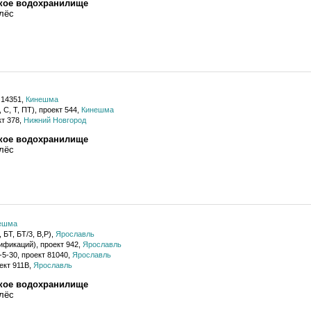
ское водохранилище
лёс
 14351,
Кинешма
С, Т, ПТ), проект 544,
Кинешма
кт 378,
Нижний Новгород
ское водохранилище
лёс
ешма
 БТ, БТ/3, В,Р),
Ярославль
ификаций), проект 942,
Ярославль
5-30, проект 81040,
Ярославль
ект 911В,
Ярославль
ское водохранилище
лёс