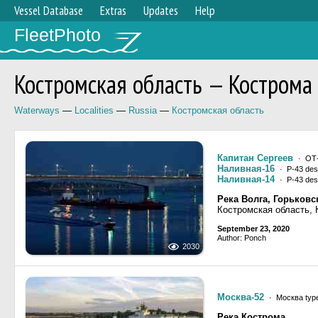
Vessel Database
Extras
Updates
Help
FleetPhoto
Костромская область — Кострома
Waterways
—
Localities
—
Russia
—
Костромская область
Капитан Сергеев
· ОТ-
Наливная-16
· Р-43 des
Наливная-14
· Р-43 des
Река Волга, Горьков
Костромская область, 
September 23, 2020
Author: Ponch
2030
Москва-52
· Москва type
Река Кострома