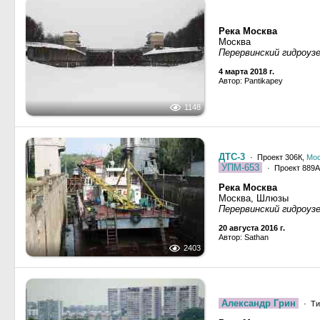
Река Москва
Москва
Перервинский гидроуз
4 марта 2018 г.
Автор: Pantikapey
1148
ДТС-3
· Проект 306К,
Мос
УПМ-653
· Проект 889А
Река Москва
Москва, Шлюзы
Перервинский гидроуз
20 августа 2016 г.
Автор: Sathan
2403
Александр Грин
· Ти