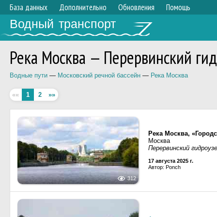
База данных
Дополнительно
Обновления
Помощь
Водный транспорт
Река Москва — Перервинский ги
Водные пути
—
Московский речной бассейн
—
Река Москва
««
1
2
»»
Река Москва, «Город
Москва
Перервинский гидроуз
17 августа 2025 г.
Автор: Ponch
312