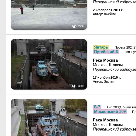
Перервинский гидроуз
23 февраля 2011 г.
Автор: Джеймс
2245
Янтарь
· Проект 292, 
Путейский-6
· Тип Пут
Река Москва
Москва, Шлюзы
Перервинский гидроуз
17 ноября 2010 г.
Автор: Sathan
4010
Б-7
· Тип 283(Общий тип
Московский-309
· Пр
Река Москва
Москва, Шлюзы
Перервинский гидроуз