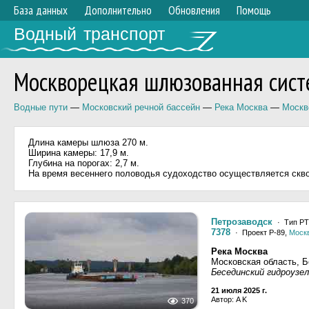
База данных
Дополнительно
Обновления
Помощь
Водный транспорт
Москворецкая шлюзованная сист
Водные пути
—
Московский речной бассейн
—
Река Москва
—
Москв
Длина камеры шлюза 270 м.
Ширина камеры: 17,9 м.
Глубина на порогах: 2,7 м.
На время весеннего половодья судоходство осуществляется скв
Петрозаводск
· Тип РТ
7378
· Проект Р-89,
Моск
Река Москва
Московская область, 
Бесединский гидроузе
21 июля 2025 г.
Автор: A K
370