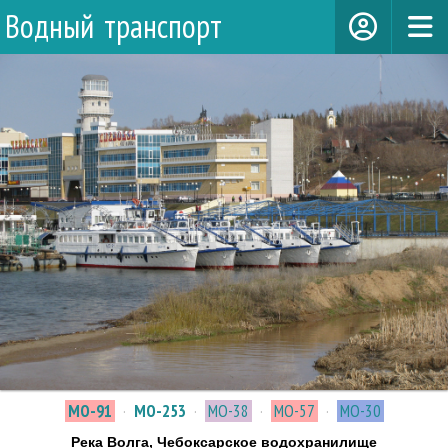
Водный транспорт
МО-91
·
МО-253
·
МО-38
·
МО-57
·
МО-30
Река Волга, Чебоксарское водохранилище