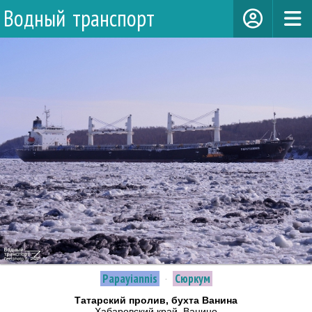
Водный транспорт
Papayiannis
·
Сюркум
Татарский пролив, бухта Ванина
Хабаровский край, Ванино