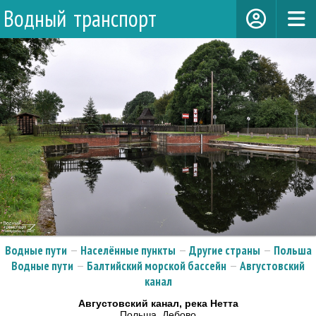
Водный транспорт
Водные пути
—
Населённые пункты
—
Другие страны
—
Польша
Водные пути
—
Балтийский морской бассейн
—
Августовский
канал
Августовский канал, река Нетта
Польша, Дебово