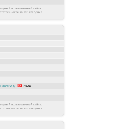
юдений пользователей сайта.
етственности за эти сведения.
Ticaret A.Ş.
Тузла
юдений пользователей сайта.
етственности за эти сведения.