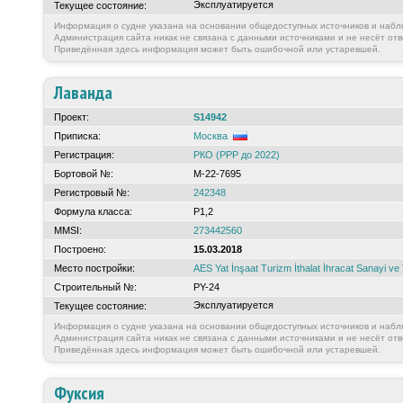
Эксплуатируется
Текущее состояние:
Информация о судне указана на основании общедоступных источников и набл
Администрация сайта никак не связана с данными источниками и не несёт отв
Приведённая здесь информация может быть ошибочной или устаревшей.
Лаванда
Проект:
S14942
Приписка:
Москва
Регистрация:
РКО (РРР до 2022)
Бортовой №:
М-22-7695
Регистровый №:
242348
Формула класса:
Р1,2
MMSI:
273442560
Построено:
15.03.2018
Место постройки:
AES Yat İnşaat Turizm İthalat İhracat Sanayi ve 
Строительный №:
PY-24
Эксплуатируется
Текущее состояние:
Информация о судне указана на основании общедоступных источников и набл
Администрация сайта никак не связана с данными источниками и не несёт отв
Приведённая здесь информация может быть ошибочной или устаревшей.
Фуксия