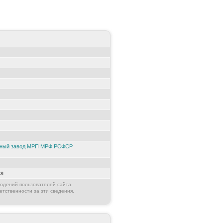
нтный завод МРП МРФ РСФСР
ся
юдений пользователей сайта.
етственности за эти сведения.