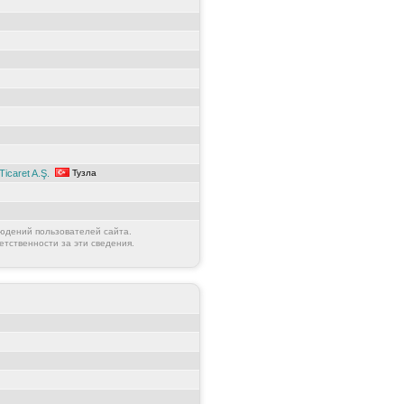
Ticaret A.Ş.
Тузла
юдений пользователей сайта.
етственности за эти сведения.