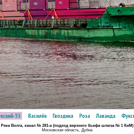
кский-53
·
Василёк
·
Гвоздика
·
Роза
·
Лаванда
·
Фукс
Река Волга, канал № 281-а (подход верхнего бьефа шлюза № 1 КиМ)
Московская область, Дубна