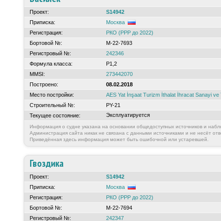
Проект:
S14942
Приписка:
Москва
Регистрация:
РКО (РРР до 2022)
Бортовой №:
М-22-7693
Регистровый №:
242346
Формула класса:
Р1,2
MMSI:
273442070
Построено:
08.02.2018
Место постройки:
AES Yat İnşaat Turizm İthalat İhracat Sanayi ve 
Строительный №:
PY-21
Эксплуатируется
Текущее состояние:
Информация о судне указана на основании общедоступных источников и набл
Администрация сайта никак не связана с данными источниками и не несёт отв
Приведённая здесь информация может быть ошибочной или устаревшей.
Гвоздика
Проект:
S14942
Приписка:
Москва
Регистрация:
РКО (РРР до 2022)
Бортовой №:
М-22-7694
Регистровый №:
242347