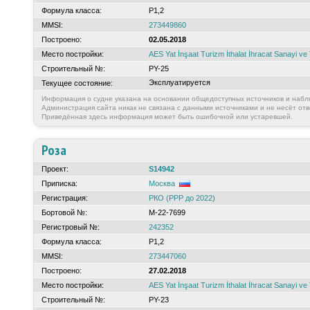
Формула класса:
Р1,2
MMSI:
273449860
Построено:
02.05.2018
Место постройки:
AES Yat İnşaat Turizm İthalat İhracat Sanayi ve 
Строительный №:
PY-25
Эксплуатируется
Текущее состояние:
Информация о судне указана на основании общедоступных источников и набл
Администрация сайта никак не связана с данными источниками и не несёт отв
Приведённая здесь информация может быть ошибочной или устаревшей.
Роза
Проект:
S14942
Приписка:
Москва
Регистрация:
РКО (РРР до 2022)
Бортовой №:
М-22-7699
Регистровый №:
242352
Формула класса:
Р1,2
MMSI:
273447060
Построено:
27.02.2018
Место постройки:
AES Yat İnşaat Turizm İthalat İhracat Sanayi ve 
Строительный №:
PY-23