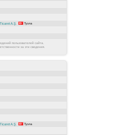
Ticaret A.Ş.
Тузла
юдений пользователей сайта.
етственности за эти сведения.
Ticaret A.Ş.
Тузла