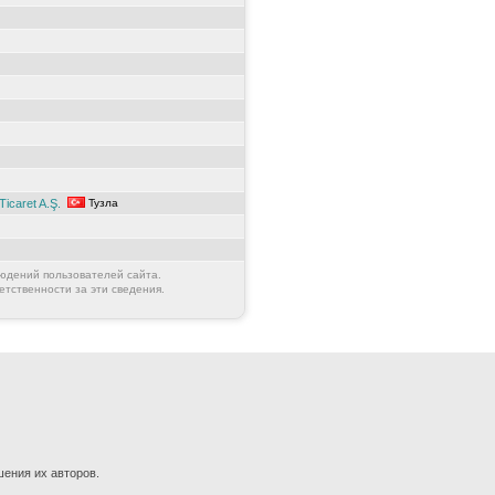
Ticaret A.Ş.
Тузла
юдений пользователей сайта.
етственности за эти сведения.
шения их авторов.