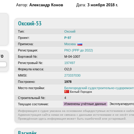
Автор:
Александр Конов
Дата:
3 ноября 2018 г.
Окский-53
Тип:
Окский
Проект:
Р-97
Приписка:
Москва
Регистрация:
РКО (РРР до 2022)
то
Бортовой №:
М-04-1007
Регистровый №:
197497
Формула класса:
О2,0
MMSI:
273337030
Построено:
1978
Место постройки:
Белогородский судостроительно-судоремо
Белый Городок
Строительный №:
4
Изменены учётные данные
Эксплуатирует
Текущее состояние:
Информация о судне указана на основании общедоступных источников и набл
Администрация сайта никак не связана с данными источниками и не несёт отв
Приведённая здесь информация может быть ошибочной или устаревшей.
Василёк