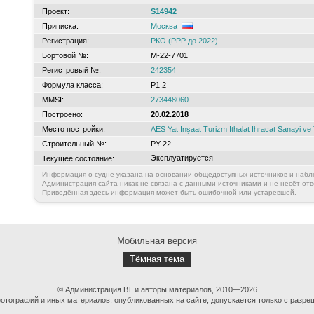
Проект:
S14942
Приписка:
Москва
Регистрация:
РКО (РРР до 2022)
Бортовой №:
М-22-7701
Регистровый №:
242354
Формула класса:
Р1,2
MMSI:
273448060
Построено:
20.02.2018
Место постройки:
AES Yat İnşaat Turizm İthalat İhracat Sanayi ve 
Строительный №:
PY-22
Эксплуатируется
Текущее состояние:
Информация о судне указана на основании общедоступных источников и набл
Администрация сайта никак не связана с данными источниками и не несёт отв
Приведённая здесь информация может быть ошибочной или устаревшей.
Мобильная версия
Тёмная тема
© Администрация ВТ и авторы материалов, 2010—2026
тографий и иных материалов, опубликованных на сайте, допускается только с разре