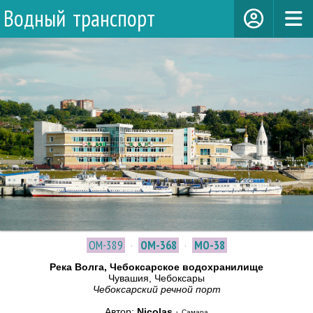
Водный транспорт
ОМ-389
·
ОМ-368
·
МО-38
Река Волга, Чебоксарское водохранилище
Чувашия, Чебоксары
Чебоксарский речной порт
Автор:
Nicolas
·
Самара