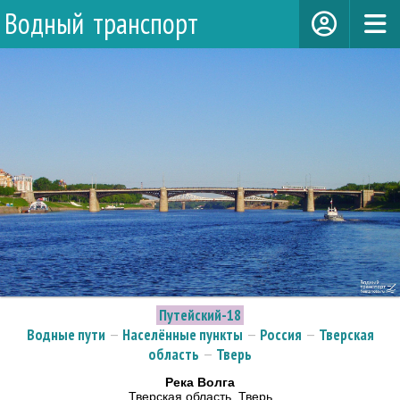
Водный транспорт
Путейский-18
Водные пути
—
Населённые пункты
—
Россия
—
Тверская
область
—
Тверь
Река Волга
Тверская область, Тверь