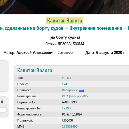
Капитан Залога
, сделанные на борту судов
—
Внутренние помещения
—
(на борту судна)
Левый ДГ302А1500М4
Автор:
Алексей Алексеевич
·
Дата:
6 августа 2020 г.
Хабаровск
Капитан Залога
Тип:
РТ-600
Проект:
1741
Приписка:
Хабаровск
Регистрация:
РКО (РРР до 2022)
то
Бортовой №:
А-01-0233
Регистровый №:
191908
Формула класса:
Р1,2(ЛЕД10)А
Позывной:
UBQC8
MMSI:
273361490