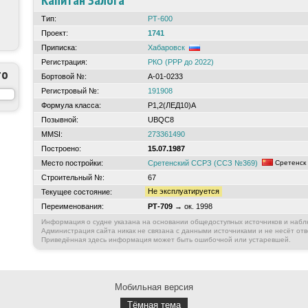
Капитан Залога
Тип:
РТ-600
Проект:
1741
Приписка:
Хабаровск
Регистрация:
РКО (РРР до 2022)
то
Бортовой №:
А-01-0233
Регистровый №:
191908
Формула класса:
Р1,2(ЛЕД10)А
Позывной:
UBQC8
MMSI:
273361490
Построено:
15.07.1987
Место постройки:
Сретенский ССРЗ (ССЗ №369)
Сретенск
Строительный №:
67
Не эксплуатируется
Текущее состояние:
Переименования:
РТ-709
→ ок. 1998
Информация о судне указана на основании общедоступных источников и набл
Администрация сайта никак не связана с данными источниками и не несёт отв
Приведённая здесь информация может быть ошибочной или устаревшей.
Мобильная версия
Тёмная тема