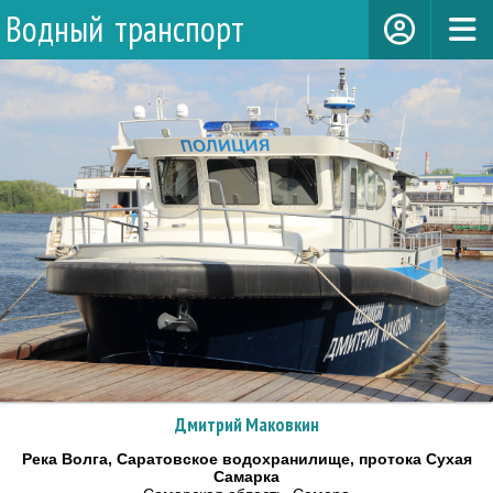
Водный транспорт
Дмитрий Маковкин
Река Волга, Саратовское водохранилище, протока Сухая
Самарка