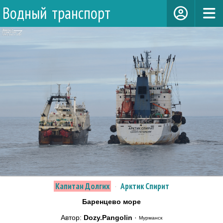
Водный транспорт
Капитан Долгих
·
Арктик Спирит
Баренцево море
Автор:
Dozy.Pangolin
·
Мурманск