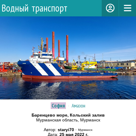
Водный транспорт
София
·
Амазон
Баренцево море, Кольский залив
Мурманская область, Мурманск
Автор:
staryi70
·
Мурманск
Дата:
25 мая 2022 г.