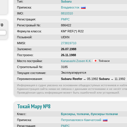
Тип:
Subaru
Приписка:
Владивосток
IMO:
8810310
Регистрация:
РМРС
то
Регистровый №:
886422
Формула класса:
KM* REF(*) R22
Позывной:
UEKN
MMSI:
273819710
Заложено:
26.07.1988
Построено:
26.11.1988
Место постройки:
Kanasashi Zosen K.K.
Тоёхаси
Строительный №:
3185
Эксплуатируется
Текущее состояние:
Переименования:
Subaru Reefer
→ 05.1992
Subaru
→ 11.1992
Информация о судне указана на основании общедоступных источников и набл
Администрация сайта никак не связана с данными источниками и не несёт отв
Приведённая здесь информация может быть ошибочной или устаревшей.
Токай Мару №8
Класс:
Буксиры, толкачи, буксиры-толкачи
Приписка:
Петропавловск-Камчатский
Регистрация:
РМРС