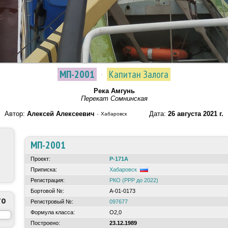
МП-2001
·
Капитан Залога
Река Амгунь
Перекат Сомнинская
Автор:
Алексей Алексеевич
·
Дата:
26 августа 2021 г.
Хабаровск
МП-2001
Проект:
Р-171А
Приписка:
Хабаровск
Регистрация:
РКО (РРР до 2022)
Бортовой №:
А-01-0173
то
Регистровый №:
097677
Формула класса:
О2,0
Построено:
23.12.1989