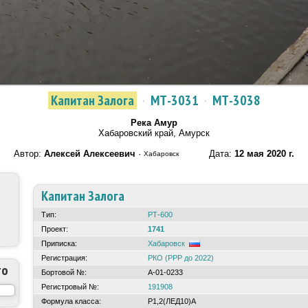
Капитан Залога
·
МТ-3031
·
МТ-3038
Река Амур
Хабаровский край, Амурск
Автор:
Алексей Алексеевич
·
Дата:
12 мая 2020 г.
Хабаровск
Капитан Залога
Тип:
РТ-600
Проект:
1741
Приписка:
Хабаровск
Регистрация:
РКО (РРР до 2022)
то
Бортовой №:
А-01-0233
Регистровый №:
191908
Формула класса:
Р1,2(ЛЕД10)А