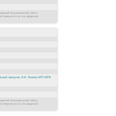
юдений пользователей сайта.
етственности за эти сведения.
ьный завод им. В.И. Ленина АРП МРФ
юдений пользователей сайта.
етственности за эти сведения.