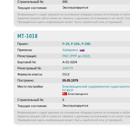
Строительный №:
695
Эксплуатируется
Текущее состояние:
Информация о судне указана на основании общедоступных источников и набл
Администрация сайта никак не связана с данными источниками и не несёт отв
Приведённая здесь информация может быть ошибочной или устаревшей.
МТ-3038
Проект:
Р-29, Р-29А, Р-29Б
Приписка:
Хабаровск
Регистрация:
РКО (РРР до 2022)
Бортовой №:
А-01-0204
Регистровый №:
104773
Формула класса:
О2,0
Построено:
05.05.1979
Место постройки:
Благовещенский судоремонтно-судостроител
РСФСР
Благовещенск
Строительный №:
6
Эксплуатируется
Текущее состояние:
Информация о судне указана на основании общедоступных источников и набл
Администрация сайта никак не связана с данными источниками и не несёт отв
Приведённая здесь информация может быть ошибочной или устаревшей.