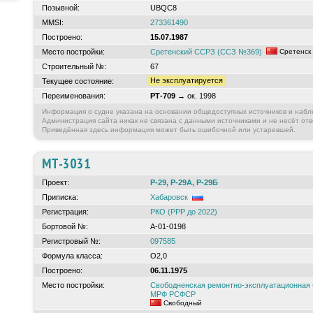
Позывной:
UBQC8
MMSI:
273361490
Построено:
15.07.1987
Место постройки:
Сретенский ССРЗ (ССЗ №369)
Сретенск
Строительный №:
67
Не эксплуатируется
Текущее состояние:
Переименования:
РТ-709
→ ок. 1998
Информация о судне указана на основании общедоступных источников и набл
Администрация сайта никак не связана с данными источниками и не несёт отв
Приведённая здесь информация может быть ошибочной или устаревшей.
МТ-3031
Проект:
Р-29, Р-29А, Р-29Б
Приписка:
Хабаровск
Регистрация:
РКО (РРР до 2022)
Бортовой №:
А-01-0198
Регистровый №:
097585
Формула класса:
О2,0
Построено:
06.11.1975
Место постройки:
Свободненская ремонтно-эксплуатационная 
МРФ РСФСР
Свободный