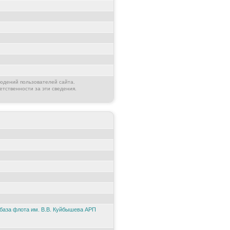
юдений пользователей сайта.
етственности за эти сведения.
база флота им. В.В. Куйбышева АРП