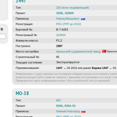
1447
Тип:
183 (всех модификаций)
Проект:
183Б, 183БМ
Приписка:
Новокуйбышевск
Регистрация:
РКО (РРР до 2022)
то
Бортовой №:
В-7-6263
Регистровый №:
203804
Формула класса:
Р1,2
Построено:
1987
Место постройки:
Аральский судоремонтный завод
Аральс
Строительный №:
85
Эксплуатируется
Текущее состояние:
Переименования:
1447
→ 04.2016 или ранее
Баржа-1447
→ 04.
Информация о судне указана на основании общедоступных источников и набл
Администрация сайта никак не связана с данными источниками и не несёт отв
Приведённая здесь информация может быть ошибочной или устаревшей.
МО-38
Тип:
МО
Проект:
839А, 839А-03
Приписка:
Нижний Новгород
Регистрация:
РКО (РРР до 2022)