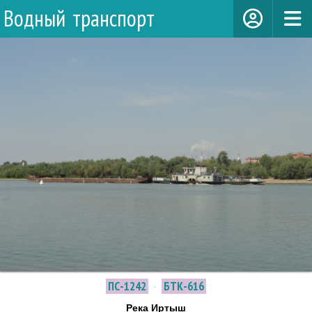
Водный транспорт
ПС-1242
·
БТК-616
Река Иртыш