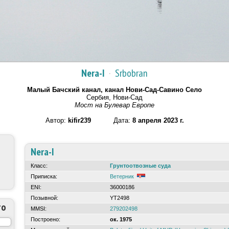
Nera-I
·
Srbobran
Малый Бачский канал, канал Нови-Сад-Савино Село
Сербия, Нови-Сад
Мост на Булевар Европе
Автор:
kifir239
Дата:
8 апреля 2023 г.
Nera-I
Класс:
Грунтоотвозные суда
Приписка:
Ветерник
ENI:
36000186
Позывной:
YT2498
то
MMSI:
279202498
Построено:
ок. 1975