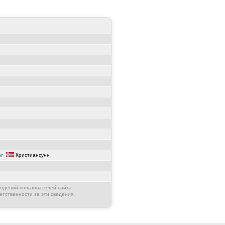
er
Кристиансунн
юдений пользователей сайта.
етственности за эти сведения.