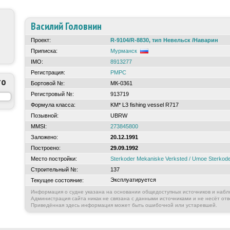
Василий Головнин
Проект:
R-9104/R-8830, тип Невельск /Наварин
Приписка:
Мурманск
IMO:
8913277
Регистрация:
РМРС
то
Бортовой №:
МК-0361
Регистровый №:
913719
Формула класса:
KM* L3 fishing vessel R717
Позывной:
UBRW
MMSI:
273845800
Заложено:
20.12.1991
Построено:
29.09.1992
Место постройки:
Sterkoder Mekaniske Verksted / Umoe Sterkod
Строительный №:
137
Эксплуатируется
Текущее состояние:
Информация о судне указана на основании общедоступных источников и набл
Администрация сайта никак не связана с данными источниками и не несёт отв
Приведённая здесь информация может быть ошибочной или устаревшей.