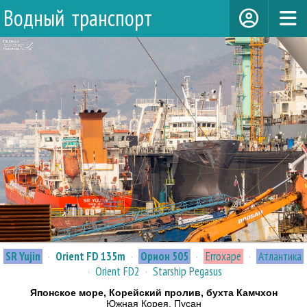
Водный транспорт
SR Yujin
·
Orient FD 135m
·
Орион 505
·
Erroxape
·
Атлантика
·
Orient FD2
·
Starship Pegasus
Японское море, Корейский пролив, бухта Камчхон
Южная Корея, Пусан