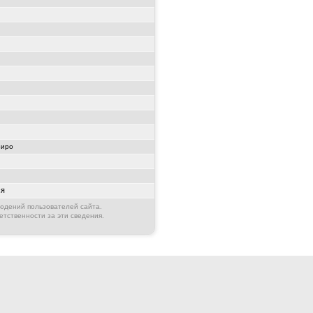
Виро
ся
юдений пользователей сайта.
етственности за эти сведения.