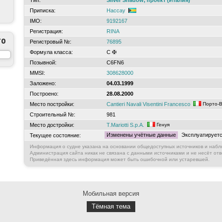
Тип:
Silver Shadow, проект (Италия)
Приписка:
Нассау
IMO:
9192167
Регистрация:
RINA
то
Регистровый №:
76895
Формула класса:
C ✠
Позывной:
C6FN6
MMSI:
308628000
Заложено:
04.03.1999
Построено:
28.08.2000
Место постройки:
Cantieri Navali Visentini Francesco
Порто-
Строительный №:
981
Место достройки:
T.Mariotti S.p.A.
Генуя
Изменены учётные данные
Эксплуатирует
Текущее состояние:
Информация о судне указана на основании общедоступных источников и набл
Администрация сайта никак не связана с данными источниками и не несёт отв
Приведённая здесь информация может быть ошибочной или устаревшей.
Мобильная версия
Тёмная тема