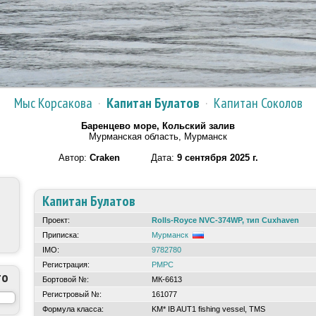
Мыс Корсакова
·
Капитан Булатов
·
Капитан Соколов
Баренцево море, Кольский залив
Мурманская область, Мурманск
Автор:
Craken
Дата:
9 сентября 2025 г.
Капитан Булатов
Проект:
Rolls-Royce NVC-374WP, тип Cuxhaven
Приписка:
Мурманск
IMO:
9782780
Регистрация:
РМРС
то
Бортовой №:
МК-6613
Регистровый №:
161077
Формула класса:
KM* IB AUT1 fishing vessel, TMS