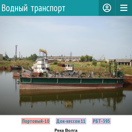
Водный транспорт
Портовый-10
·
Док-кессон 11
·
РБТ-393
Река Волга