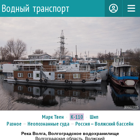
Водный транспорт
Марк Твен
·
К-110
·
Шип
Разное
—
Неопознанные суда
—
Россия — Волжский бассейн
Река Волга, Волгоградское водохранилище
Волгоградская область, Волжский