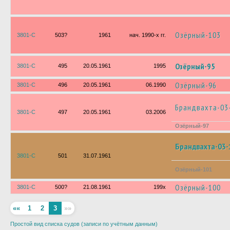
Озёрный-103
3801-С
503?
1961
нач. 1990-х гг.
Озёрный-95
3801-С
495
20.05.1961
1995
Озёрный-96
3801-С
496
20.05.1961
06.1990
Брандвахта-03
3801-С
497
20.05.1961
03.2006
Озёрный-97
Брандвахта-03-
3801-С
501
31.07.1961
Озёрный-101
Озёрный-100
3801-С
500?
21.08.1961
199х
««
1
2
3
»»
Простой вид списка судов (записи по учётным данным)