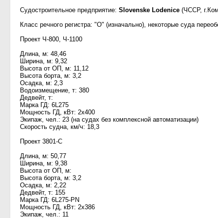
Судостроительное предприятие:
Slovenske Lodenice
(ЧССР, г.Ко
Класс речного регистра: "О" (изначально), некоторые суда перео
Проект Ч-800, Ч-1100
Длина, м: 48,46
Ширина, м: 9,32
Высота от ОП, м: 11,12
Высота борта, м: 3,2
Осадка, м: 2,3
Водоизмещение, т: 380
Дедвейт, т:
Марка ГД: 6L275
Мощность ГД, кВт: 2x400
Экипаж, чел.: 23 (на судах без комплексной автоматизации)
Скорость судна, км/ч: 18,3
Проект 3801-С
Длина, м: 50,77
Ширина, м: 9,38
Высота от ОП, м:
Высота борта, м: 3,2
Осадка, м: 2,22
Дедвейт, т: 155
Марка ГД: 6L275-PN
Мощность ГД, кВт: 2x386
Экипаж, чел.: 11