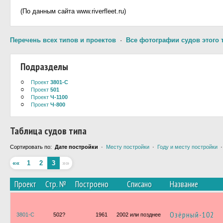
(По данным сайта www.riverfleet.ru)
Перечень всех типов и проектов
·
Все фотографии судов этого 
Подразделы
○
Проект
3801-С
○
Проект
501
○
Проект
Ч-1100
○
Проект
Ч-800
Таблица судов типа
Сортировать по:
Дате постройки
·
Месту постройки
·
Году и месту постройки
««
1
2
3
»»
Проект
Стр. №
Построено
Списано
Название
Озёрный-102
3801-С
502?
1961
2002 или позднее