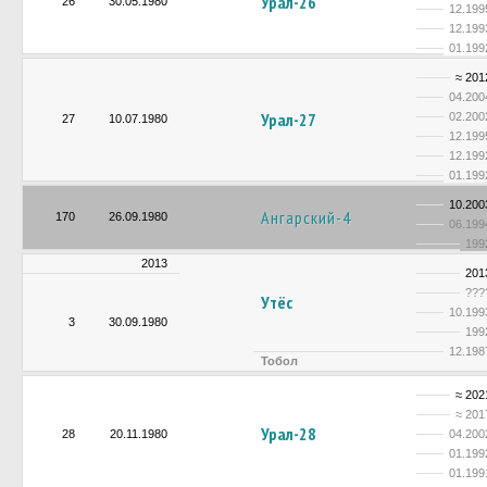
Урал-26
26
30.05.1980
12.199
12.199
01.199
≈ 201
04.200
Урал-27
02.200
27
10.07.1980
12.199
12.199
01.199
10.200
Ангарский-4
170
26.09.1980
06.199
199
2013
201
???
Утёс
10.199
3
30.09.1980
199
12.198
Тобол
≈ 202
≈ 201
Урал-28
28
20.11.1980
04.200
01.199
01.199