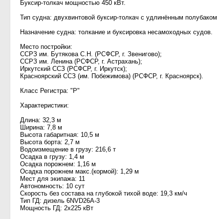
Буксир-толкач мощностью 450 кВт.
Тип судна: двухвинтовой буксир-толкач с удлинённым полубаком 
Назначение судна: толкание и буксировка несамоходных судов.
Место постройки:
ССРЗ им. Бутякова С.Н. (РСФСР, г. Звенигово);
ССРЗ им. Ленина (РСФСР, г. Астрахань);
Иркутский ССЗ (РСФСР, г. Иркутск);
Красноярский ССЗ (им. Побежимова) (РСФСР, г. Красноярск).
Класс Регистра: "Р"
Характеристики:
Длина: 32,3 м
Ширина: 7,8 м
Высота габаритная: 10,5 м
Высота борта: 2,7 м
Водоизмещение в грузу: 216,6 т
Осадка в грузу: 1,4 м
Осадка порожнем: 1,16 м
Осадка порожнем макс.(кормой): 1,29 м
Мест для экипажа: 11
Автономность: 10 сут
Скорость без состава на глубокой тихой воде: 19,3 км/ч
Тип ГД: дизель 6NVD26A-3
Мощность ГД: 2х225 кВт