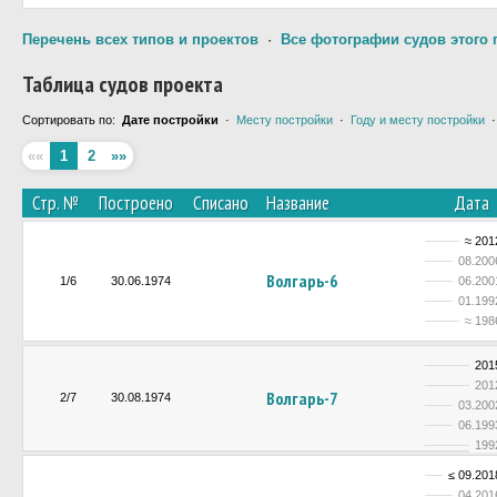
Перечень всех типов и проектов
·
Все фотографии судов этого 
Таблица судов проекта
Сортировать по:
Дате постройки
·
Месту постройки
·
Году и месту постройки
««
1
2
»»
Стр. №
Построено
Списано
Название
Дата
≈ 201
08.200
Волгарь-6
1/6
30.06.1974
06.200
01.199
≈ 198
201
201
Волгарь-7
2/7
30.08.1974
03.200
06.199
199
≤ 09.201
04.201