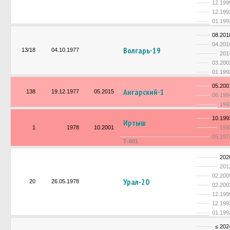
12.199
12.199
01.199
08.201
04.201
Волгарь-19
13/18
04.10.1977
201
03.200
01.199
05.200
Ангарский-1
138
19.12.1977
05.2015
06.199
199
10.199
Иртыш
1
1978
10.2001
199
05.197
Т-601
202
201
02.200
Урал-20
20
26.05.1978
02.200
12.199
12.199
01.199
≤ 202