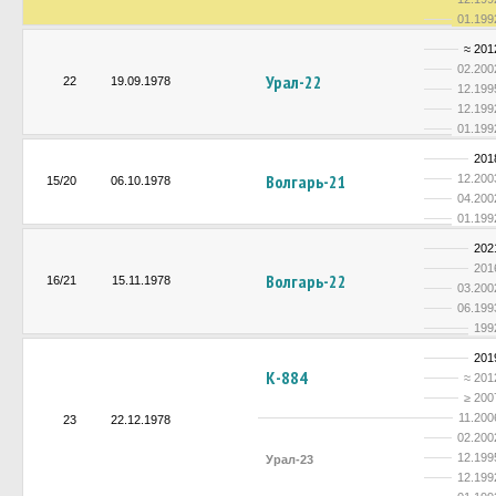
01.199
≈ 201
02.200
Урал-22
22
19.09.1978
12.199
12.199
01.199
201
Волгарь-21
12.200
15/20
06.10.1978
04.200
01.199
202
201
Волгарь-22
16/21
15.11.1978
03.200
06.199
199
201
К-884
≈ 201
≥ 200
11.200
23
22.12.1978
02.200
12.199
Урал-23
12.199