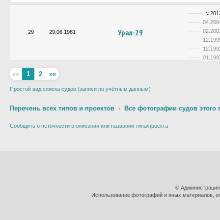
≈ 201
04.200
Урал-29
02.200
29
29.06.1981
12.199
12.199
01.199
««
1
2
»»
Простой вид списка судов (записи по учётным данным)
Перечень всех типов и проектов
·
Все фотографии судов этого 
Сообщить о неточности в описании или названии типа/проекта
© Администрация
Использование фотографий и иных материалов, оп