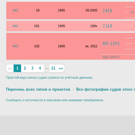
2458
942
18
1965
09.2005
30
7269
942
191
1965
199х
МП-1051
942
192
1965
ок. 2011
ВД-1204-П
««
1
2
3
4
···
21
»»
Простой вид списка судов (записи по учётным данным)
Перечень всех типов и проектов
·
Все фотографии судов этого 
Сообщить о неточности в описании или названии типа/проекта