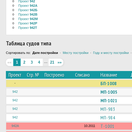
○
Проект
942
○
Проект
942А
○
Проект
942Б
○
Проект
942В
○
Проект
942М
○
Проект
942Р
○
Проект
942Т
Таблица судов типа
Сортировать по:
Дате постройки
·
Месту постройки
·
Году и месту постройки
««
1
2
3
4
···
21
»»
Проект
Стр. №
Построено
Списано
Название
БП-1008
-
МП-1005
942
МП-1021
942
МП-983
942
МП-984
942
Т-1001
942А
10.2011