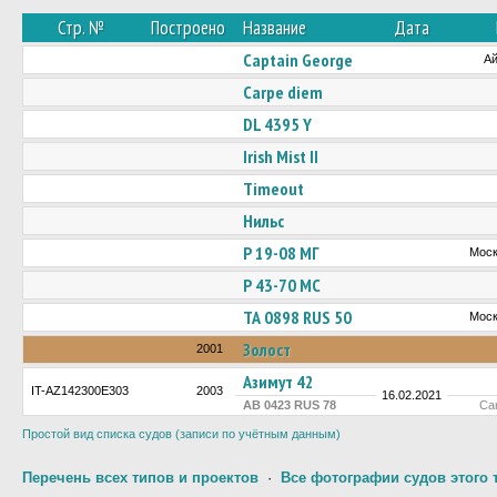
Стр. №
Построено
Название
Дата
Captain George
А
Carpe diem
DL 4395 Y
Irish Mist II
Timeout
Нильс
Р 19-08 МГ
Моск
Р 43-70 МС
ТА 0898 RUS 50
Моск
Золост
2001
Азимут 42
IT-AZ142300E303
2003
16.02.2021
АВ 0423 RUS 78
Са
Простой вид списка судов (записи по учётным данным)
Перечень всех типов и проектов
·
Все фотографии судов этого 