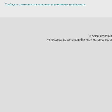
Сообщить о неточности в описании или названии типа/проекта
© Администрация
Использование фотографий и иных материалов, оп