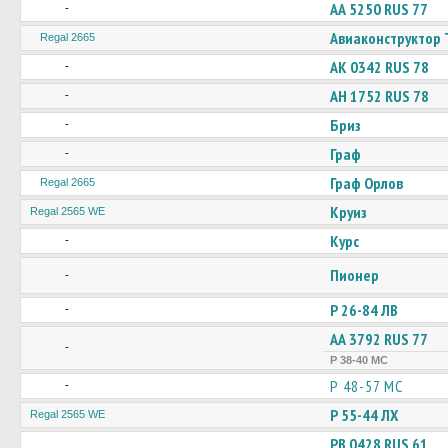
АА 5250 RUS 77
-
Авиаконструктор 
Regal 2665
АК 0342 RUS 78
-
АН 1752 RUS 78
-
Бриз
-
Граф
-
Граф Орлов
Regal 2665
Круиз
Regal 2565 WE
Курс
-
Пионер
-
Р 26-84 ЛВ
-
АА 3792 RUS 77
-
Р 38-40 МС
Р 48-57 МС
-
Р 55-44 ЛХ
Regal 2565 WE
РВ 0428 RUS 61