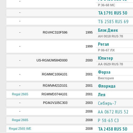
-
Р 36-68 МС
ТА 1791 RUS 50
-
ТБ 2585 RUS 69
-
Блэк Джек
-
RGVHC310F596
1995
АН 0018 RUS 78
Регал
-
1999
Р 06-67 ЛХ
Юпитер
-
US-RGMJM584D000
2000
АА 0529 RUS 78
Форза
-
RGMMC100A101
2001
Виктория
Флорида
-
RGMVA421D101
2001
Лея
Regal 2665
RGMWD374A101
2001
Сибирь-7
-
PGMJV105C303
2003
АА 0672 RUS 52
-
2006
Р 58-63 СЗ
Regal 2665
2008
ТА 2438 RUS 50
Regal 2565 WE
2008