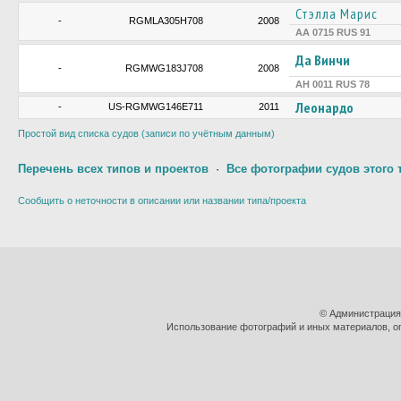
Стэлла Марис
-
RGMLA305H708
2008
АА 0715 RUS 91
Да Винчи
-
RGMWG183J708
2008
АН 0011 RUS 78
Леонардо
-
US-RGMWG146E711
2011
Простой вид списка судов (записи по учётным данным)
Перечень всех типов и проектов
·
Все фотографии судов этого 
Сообщить о неточности в описании или названии типа/проекта
© Администрация
Использование фотографий и иных материалов, оп