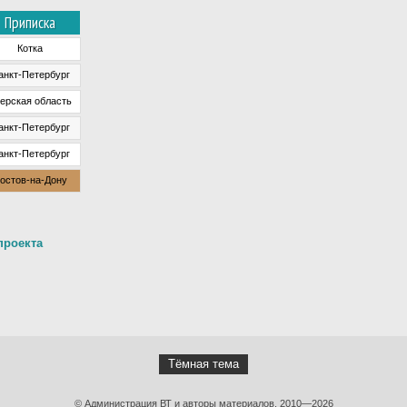
Приписка
Котка
анкт-Петербург
ерская область
анкт-Петербург
анкт-Петербург
остов-на-Дону
проекта
Тёмная тема
© Администрация ВТ и авторы материалов, 2010—2026