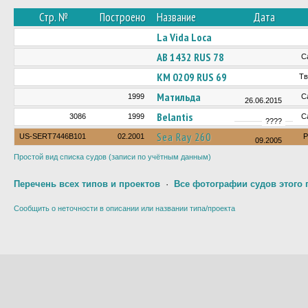
Стр. №
Построено
Название
Дата
La Vida Loca
АВ 1432 RUS 78
С
КМ 0209 RUS 69
Тв
Матильда
1999
С
26.06.2015
Belantis
3086
1999
С
????
Sea Ray 260
US-SERT7446В101
02.2001
Р
09.2005
Простой вид списка судов (записи по учётным данным)
Перечень всех типов и проектов
·
Все фотографии судов этого 
Сообщить о неточности в описании или названии типа/проекта